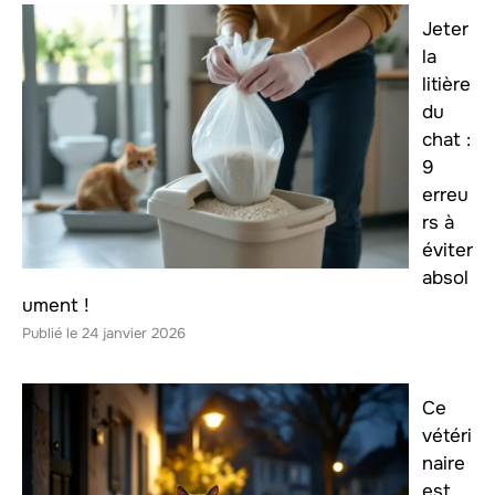
Jeter
la
litière
du
chat :
9
erreu
rs à
éviter
absol
ument !
24 janvier 2026
Ce
vétéri
naire
est