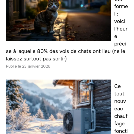
forme
l :
voici
l’heur
e
préci
se à laquelle 80% des vols de chats ont lieu (ne le
laissez surtout pas sortir)
23 janvier 2026
Ce
tout
nouv
eau
chauf
fage
foncti