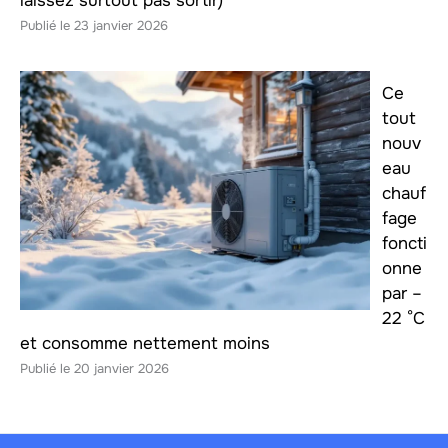
laissez surtout pas sortir)
23 janvier 2026
Ce
tout
nouv
eau
chauf
fage
foncti
onne
par –
22 °C
et consomme nettement moins
20 janvier 2026