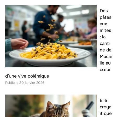
Des
pâtes
aux
mites
: la
canti
ne de
Macai
lle au
cœur
d’une vive polémique
30 janvier 2026
Elle
croya
it que