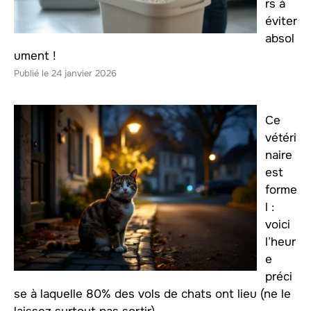
rs à
éviter
absol
ument !
24 janvier 2026
Ce
vétéri
naire
est
forme
l :
voici
l’heur
e
préci
se à laquelle 80% des vols de chats ont lieu (ne le