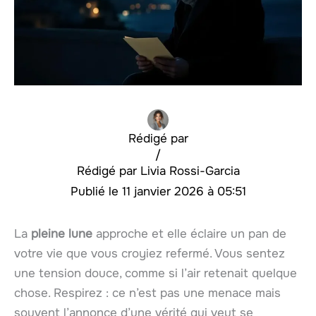
Rédigé par
/
Livia Rossi-Garcia
11 janvier 2026 à 05:51
La
pleine lune
approche et elle éclaire un pan de
votre vie que vous croyiez refermé. Vous sentez
une tension douce, comme si l’air retenait quelque
chose. Respirez : ce n’est pas une menace mais
souvent l’annonce d’une vérité qui veut se