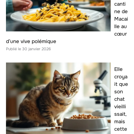
canti
ne de
Macai
lle au
cœur
d’une vive polémique
30 janvier 2026
Elle
croya
it que
son
chat
vieilli
ssait,
mais
cette