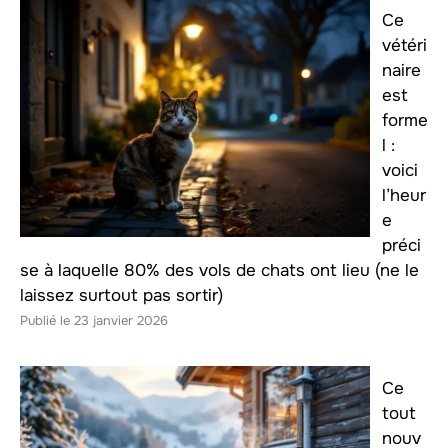
Ce
vétéri
naire
est
forme
l :
voici
l’heur
e
préci
se à laquelle 80% des vols de chats ont lieu (ne le
laissez surtout pas sortir)
23 janvier 2026
Ce
tout
nouv