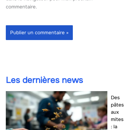
commentaire.
Les dernières news
Des
pâtes
aux
mites
: la