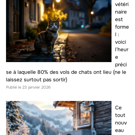
vétéri
naire
est
forme
l :
voici
l’heur
e
préci
se à laquelle 80% des vols de chats ont lieu (ne le
laissez surtout pas sortir)
23 janvier 2026
Ce
tout
nouv
eau