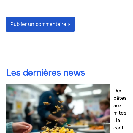
Les dernières news
Des
pâtes
aux
mites
: la
canti