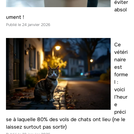
éviter
absol
ument !
24 janvier 2026
Ce
vétéri
naire
est
forme
l :
voici
l’heur
e
préci
se à laquelle 80% des vols de chats ont lieu (ne le
laissez surtout pas sortir)