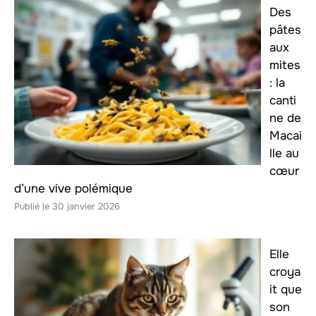
Des
pâtes
aux
mites
: la
canti
ne de
Macai
lle au
cœur
d’une vive polémique
30 janvier 2026
Elle
croya
it que
son