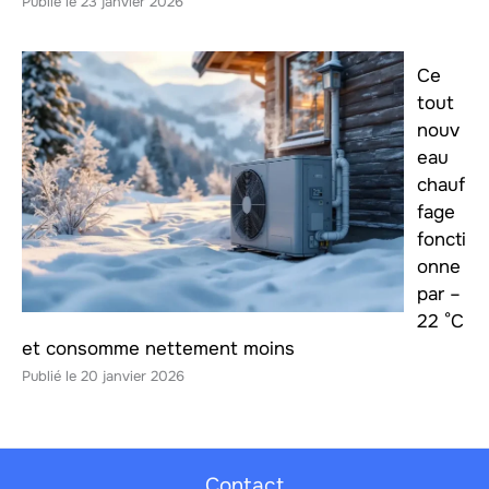
23 janvier 2026
Ce
tout
nouv
eau
chauf
fage
foncti
onne
par –
22 °C
et consomme nettement moins
20 janvier 2026
Contact